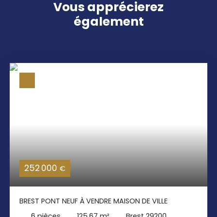
Vous apprécierez
également
252 000
€
BREST PONT NEUF À VENDRE MAISON DE VILLE
6
pièces
125.67
m²
Brest 29200