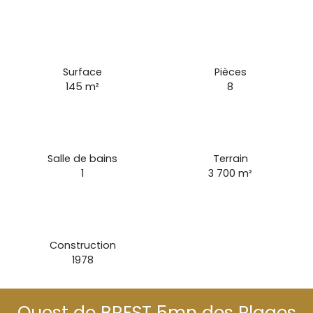
Surface
Pièces
145
m²
8
Salle de bains
Terrain
1
3 700
m²
Construction
1978
Ouest de BREST 5mn des Plages