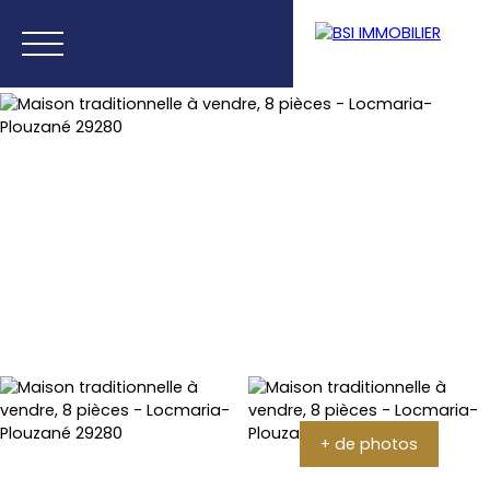
Accueil
Acheter
Louer
Vendre
Recherches d
Extranet
+ de photos