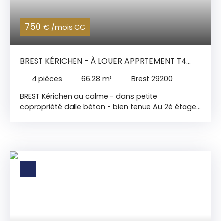
750
€ /mois CC
BREST KÉRICHEN - À LOUER APPRTEMENT T4
BALCON + GARAGE
4
pièces
66.28
m²
Brest 29200
BREST Kérichen au calme - dans petite
copropriété dalle béton - bien tenue Au 2è étage
APPARTEMENT 4 de 66,28m2 - Comprenant un hall
d'entrée - spacieuse cuisine indépendante avec
cellier - séjour-salon avec balcon exposé Ouest -
2 chambres - sdb (baignoire) avec loggia
(arrivées machines) - wc indep cave Les + :
Fenêtre PVC - Chaudière Gaz individuelle GARAGE
Honoraires à la charge du locataire : 536. 87€ TTC
dont 200. 83€ pour les états des lieux Dépôt de
garantie : 685€ Loyer / mois charges comprises :
750€ - Montant des charges incluses : 65€ / mois
(conso eau et TOM compris) Modalité de