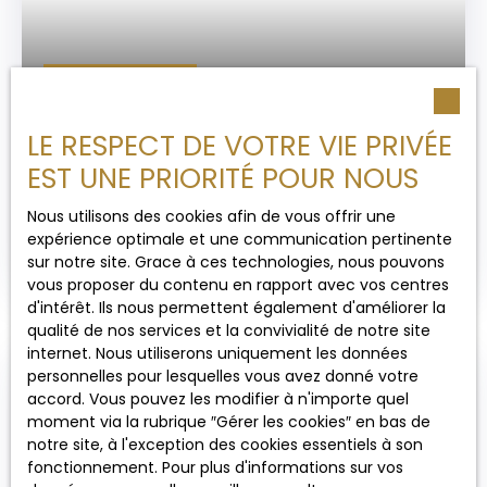
récupération des charges locatives : provision
avec régularisation annuelle Consommation
énergétique : D 140kWh/an/M². an Emission - gaz à
750
€ /mois HC
effet de serre : D 30 kgCO2/m2. an Montant
estimé des dépenses annuelles d'énergie pour un
usage standard : entre 930€ et 1320€ par an. Prix
LE RESPECT DE VOTRE VIE PRIVÉE
BREST KÉRINOU - LES FACS À LOUER T2/3 TYPE
moyens des énergies indexés sur l'année [2021]
EST UNE PRIORITÉ POUR NOUS
(abonnements compris) Date de réalisation du
LOFT
3
pièces
72.45
m²
Brest 29200
diagnostic : 02/07/2026 Le dossier de location est
Nous utilisons des cookies afin de vous offrir une
demandé avant la prise de RDV. Nous limitons les
NON MEUBLE - LIBRE mi-aout 2026 BREST - Hauts de
expérience optimale et une communication pertinente
visites merci de votre compréhension.
Kérinou - Les Facs Appartement style loft de 72.
sur notre site. Grace à ces technologies, nous pouvons
45m2 Composé d'un bel Espace à vivre de 45m2 :
vous proposer du contenu en rapport avec vos centres
cuisine aménagée et équipée (four, plaques,
d'intérêt. Ils nous permettent également d'améliorer la
hotte) avec comptoir ouvert sur pièce à vivre et
qualité de nos services et la convivialité de notre site
salon salle d'eau (douche) avec wc - 1 pièce :
internet. Nous utiliserons uniquement les données
dressing, bureau ou chambre de bébé ou
personnelles pour lesquelles vous avez donné votre
Buanderie A l'étage une chambre de 14m2 avec
accord. Vous pouvez les modifier à n'importe quel
rangements Pas de charge de copropriété.
moment via la rubrique ″Gérer les cookies″ en bas de
Honoraires à la charge du locataire : 586. 85€ TTC
notre site, à l'exception des cookies essentiels à son
dont 219. 52€ ttc pour l'état des lieux Dépôt de
fonctionnement. Pour plus d'informations sur vos