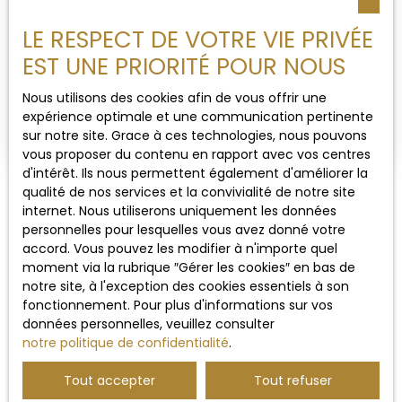
LE RESPECT DE VOTRE VIE PRIVÉE
PLACE DE STRASBOURG À LOUER GARAGE
EST UNE PRIORITÉ POUR NOUS
11
m²
Brest 29200
1
place
Nous utilisons des cookies afin de vous offrir une
BREST Place de Strasbourg - A louer - GARAGE En
expérience optimale et une communication pertinente
retrait de rue (cour) GARAGE de 11. 31m2 (porte
sur notre site. Grace à ces technologies, nous pouvons
PVC) hauteur : 2. 1m (2. 30 au fond) - sous porte: 1.
vous proposer du contenu en rapport avec vos centres
94 longueur: 4. 07m largeur : 2. 78m (largeur
d'intérêt. Ils nous permettent également d'améliorer la
porte:2. 33) Libre LOYER/mois: 60€ Dépôt de
qualité de nos services et la convivialité de notre site
garantie: 120€ Honoraires Agence: forfait charge
internet. Nous utiliserons uniquement les données
locataire 60€ ttc Le dossier de location est
personnelles pour lesquelles vous avez donné votre
demandé avant la prise de RDV. Nous limitons les
accord. Vous pouvez les modifier à n'importe quel
visites merci de votre compréhension.
moment via la rubrique ″Gérer les cookies″ en bas de
notre site, à l'exception des cookies essentiels à son
fonctionnement. Pour plus d'informations sur vos
Ne manquez plus aucun bien
données personnelles, veuillez consulter
correspondant à votre
notre politique de confidentialité
.
recherche !
Tout accepter
Tout refuser