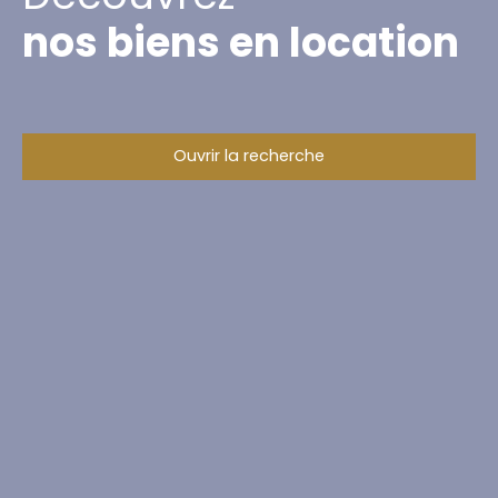
nos biens en location
Ouvrir la recherche
Type d'offre
Location
Type de bien
Stationnement
Localisation
Brest (29200)
Loyer max (€/mois)
Surface min (m²)