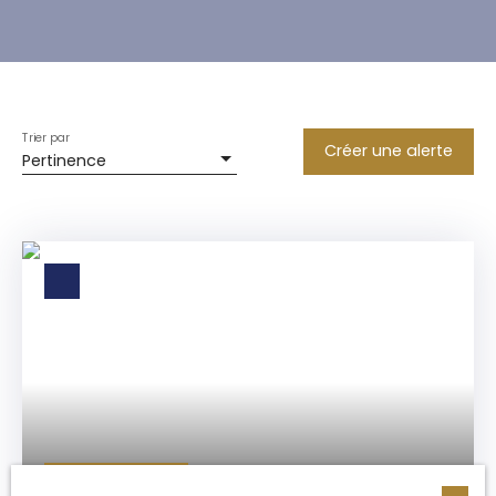
Trier par
Créer une alerte
Pertinence
60
€ /mois HC