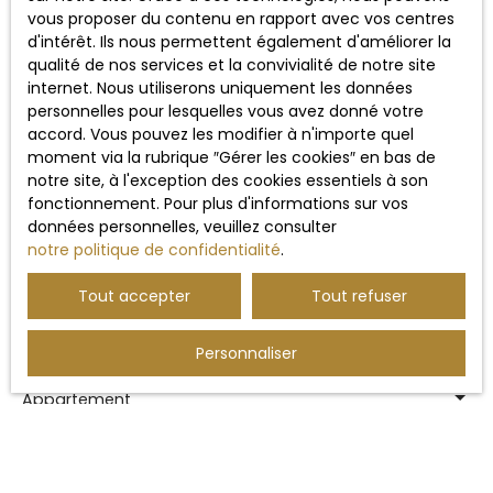
vous proposer du contenu en rapport avec vos centres
Ne manquez plus aucun bien
d'intérêt. Ils nous permettent également d'améliorer la
correspondant à votre
qualité de nos services et la convivialité de notre site
internet. Nous utiliserons uniquement les données
recherche !
personnelles pour lesquelles vous avez donné votre
accord. Vous pouvez les modifier à n'importe quel
moment via la rubrique ″Gérer les cookies″ en bas de
Prénom
notre site, à l'exception des cookies essentiels à son
fonctionnement. Pour plus d'informations sur vos
Nom
données personnelles, veuillez consulter
notre politique de confidentialité
.
Email
Tout accepter
Tout refuser
Type d'offre
Location
Personnaliser
Type de bien
Appartement
Localisation
Bohars (29820)